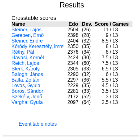
Results
Crosstable scores
Name
Edo
Dev.
Score
/
Games
Steiner, Lajos
2504
(26)
11
/
13
Gereben, Ernő
2398
(28)
9
/
13
Steiner, Endre
2404
(32)
8.5
/
13
Kóródy Keresztély, Imre
2350
(35)
8
/
13
Réthy, Pál
2376
(34)
8
/
13
Havasi, Kornél
2424
(30)
7.5
/
13
Reich, Lajos
2344
(60)
7.5
/
13
Sterk, Károly
2305
(33)
6.5
/
13
Balogh, János
2290
(32)
6
/
13
Balla, Zoltán
2297
(36)
5.5
/
13
Lovas, Gyula
2229
(35)
4.5
/
13
Boros, Sándor
2281
(33)
3.5
/
13
Szekély, Jenő
2172
(52)
3
/
13
Vargha, Gyula
2097
(64)
2.5
/
13
Event table notes