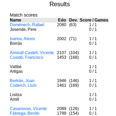
Results
Match scores
Name
Edo
Dev.
Score
/
Games
Doménech, Rafael
2080
(63)
1
/
1
Josende, Pere
0
/
1
Ivanov, Alexis
2002
(71)
1
/
1
Borrás
0
/
1
Almirall Castell, Vicente
2107
(104)
1
/
1
Cusidó, Francisco
1453
(168)
0
/
1
Vallbé
1
/
1
Artigas
0
/
1
Bertrán, Joan
1946
(146)
1
/
1
Coderch, Lluís
1461
(169)
0
/
1
Lisitza
1
/
1
Amill
0
/
1
Casanovas, Vicente
2089
(126)
1
/
1
Fábrega, Benito
1799
(154)
0
/
1