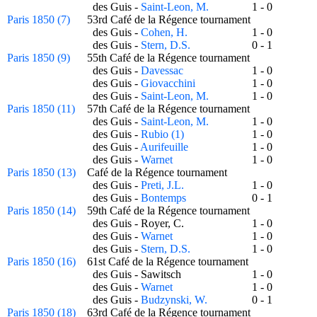
des Guis -
Saint-Leon, M.
1 - 0
Paris 1850 (7)
53rd Café de la Régence tournament
des Guis -
Cohen, H.
1 - 0
des Guis -
Stern, D.S.
0 - 1
Paris 1850 (9)
55th Café de la Régence tournament
des Guis -
Davessac
1 - 0
des Guis -
Giovacchini
1 - 0
des Guis -
Saint-Leon, M.
1 - 0
Paris 1850 (11)
57th Café de la Régence tournament
des Guis -
Saint-Leon, M.
1 - 0
des Guis -
Rubio (1)
1 - 0
des Guis -
Aurifeuille
1 - 0
des Guis -
Warnet
1 - 0
Paris 1850 (13)
Café de la Régence tournament
des Guis -
Preti, J.L.
1 - 0
des Guis -
Bontemps
0 - 1
Paris 1850 (14)
59th Café de la Régence tournament
des Guis - Royer, C.
1 - 0
des Guis -
Warnet
1 - 0
des Guis -
Stern, D.S.
1 - 0
Paris 1850 (16)
61st Café de la Régence tournament
des Guis - Sawitsch
1 - 0
des Guis -
Warnet
1 - 0
des Guis -
Budzynski, W.
0 - 1
Paris 1850 (18)
63rd Café de la Régence tournament