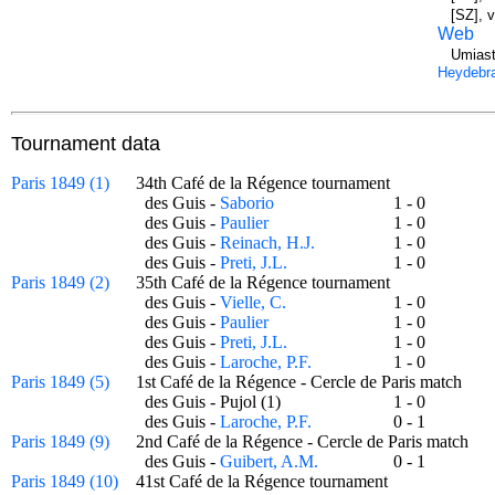
[SZ], 
Web
Umiast
Heydebr
Tournament data
Paris 1849 (1)
34th Café de la Régence tournament
des Guis -
Saborio
1 - 0
des Guis -
Paulier
1 - 0
des Guis -
Reinach, H.J.
1 - 0
des Guis -
Preti, J.L.
1 - 0
Paris 1849 (2)
35th Café de la Régence tournament
des Guis -
Vielle, C.
1 - 0
des Guis -
Paulier
1 - 0
des Guis -
Preti, J.L.
1 - 0
des Guis -
Laroche, P.F.
1 - 0
Paris 1849 (5)
1st Café de la Régence - Cercle de Paris match
des Guis - Pujol (1)
1 - 0
des Guis -
Laroche, P.F.
0 - 1
Paris 1849 (9)
2nd Café de la Régence - Cercle de Paris match
des Guis -
Guibert, A.M.
0 - 1
Paris 1849 (10)
41st Café de la Régence tournament