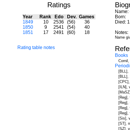
Ratings
Biog
Name:
Year
Rank
Edo
Dev.
Games
Born:
1849
10
2536
(56)
36
Died: 
1850
9
2541
(54)
40
1851
17
2491
(60)
18
Notes:
Name giv
Refe
Rating table notes
Books
Cornil
Periodi
[BLL],
[BLL],
[CPC],
[ILN],
[MaSZ]
[Reg], 
[Reg],
[Reg],
[Reg],
[Sis], 
[ST], 
[SZ], 