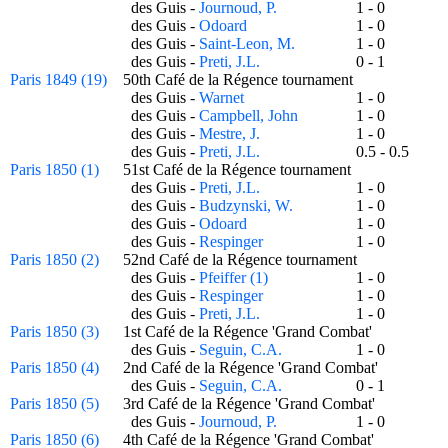
des Guis -
Journoud, P.
1 - 0
des Guis -
Odoard
1 - 0
des Guis -
Saint-Leon, M.
1 - 0
des Guis -
Preti, J.L.
0 - 1
Paris 1849 (19)
50th Café de la Régence tournament
des Guis -
Warnet
1 - 0
des Guis -
Campbell, John
1 - 0
des Guis -
Mestre, J.
1 - 0
des Guis -
Preti, J.L.
0.5 - 0.5
Paris 1850 (1)
51st Café de la Régence tournament
des Guis -
Preti, J.L.
1 - 0
des Guis -
Budzynski, W.
1 - 0
des Guis -
Odoard
1 - 0
des Guis -
Respinger
1 - 0
Paris 1850 (2)
52nd Café de la Régence tournament
des Guis -
Pfeiffer (1)
1 - 0
des Guis -
Respinger
1 - 0
des Guis -
Preti, J.L.
1 - 0
Paris 1850 (3)
1st Café de la Régence 'Grand Combat'
des Guis -
Seguin, C.A.
1 - 0
Paris 1850 (4)
2nd Café de la Régence 'Grand Combat'
des Guis -
Seguin, C.A.
0 - 1
Paris 1850 (5)
3rd Café de la Régence 'Grand Combat'
des Guis -
Journoud, P.
1 - 0
Paris 1850 (6)
4th Café de la Régence 'Grand Combat'