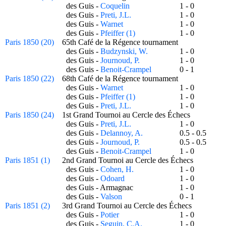
des Guis -
Coquelin
1 - 0
des Guis -
Preti, J.L.
1 - 0
des Guis -
Warnet
1 - 0
des Guis -
Pfeiffer (1)
1 - 0
Paris 1850 (20)
65th Café de la Régence tournament
des Guis -
Budzynski, W.
1 - 0
des Guis -
Journoud, P.
1 - 0
des Guis -
Benoit-Crampel
0 - 1
Paris 1850 (22)
68th Café de la Régence tournament
des Guis -
Warnet
1 - 0
des Guis -
Pfeiffer (1)
1 - 0
des Guis -
Preti, J.L.
1 - 0
Paris 1850 (24)
1st Grand Tournoi au Cercle des Échecs
des Guis -
Preti, J.L.
1 - 0
des Guis -
Delannoy, A.
0.5 - 0.5
des Guis -
Journoud, P.
0.5 - 0.5
des Guis -
Benoit-Crampel
1 - 0
Paris 1851 (1)
2nd Grand Tournoi au Cercle des Échecs
des Guis -
Cohen, H.
1 - 0
d
des Guis -
Odoard
1 - 0
des Guis - Armagnac
1 - 0
d
des Guis -
Valson
0 - 1
d
Paris 1851 (2)
3rd Grand Tournoi au Cercle des Échecs
des Guis -
Potier
1 - 0
d
des Guis -
Seguin, C.A.
1 - 0